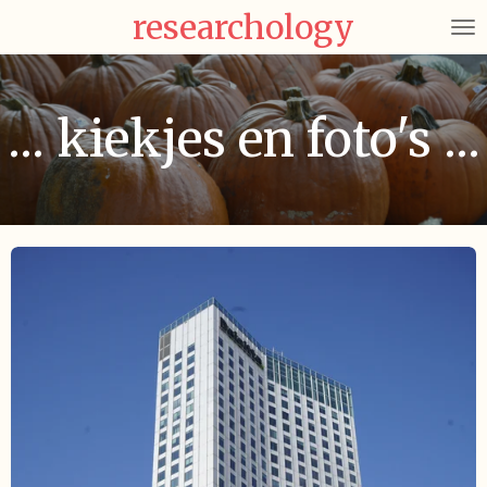
researchology
Ga
direct
naar
de
... kiekjes en foto's ...
hoofdinhoud